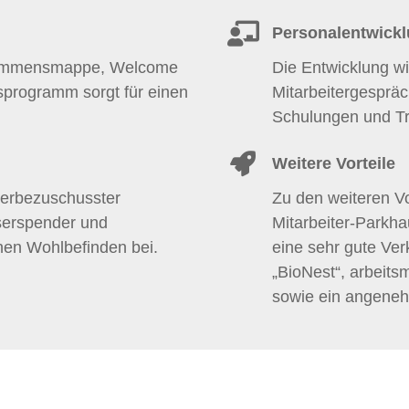
Personalentwick
illkommensmappe, Welcome
Die Entwicklung w
sprogramm sorgt für einen
Mitarbeitergesprä
Schulungen und Tra
Weitere Vorteile
eberbezuschusster
Zu den weiteren Vo
serspender und
Mitarbeiter-Parkha
hen Wohlbefinden bei.
eine sehr gute Ver
„BioNest“, arbeits
sowie ein angeneh