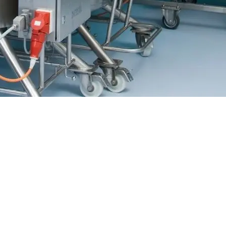
logie und Hämatologie heißt unsere Mission „Leben retten“. Mehr als